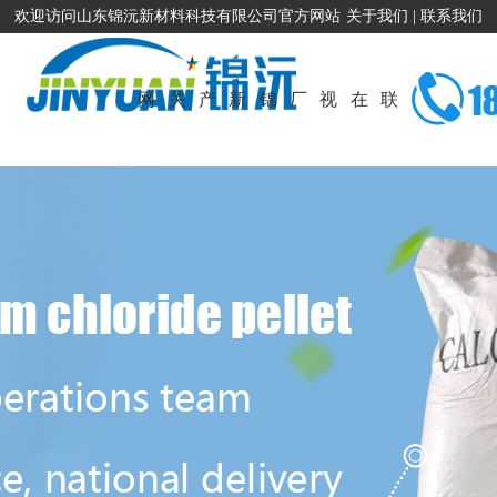
欢迎访问山东锦沅新材料科技有限公司官方网站
关于我们
|
联系我们
网
关
产
新
锦
厂
视
在
联
站
于
品
闻
沅
容
频
线
系
首
我
展
资
招
厂
展
留
我