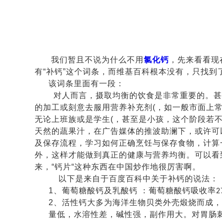
我们暂且不说为什么不用
氯化钙
，先来看看现
有“补钙”这个词条，
而维基百科根本没有，只找到
该词条里面有一段：
对人而言，摄取均衡的饮食是非常重要的。甚
的加工或刻意去服用营养补充
剂
(
，如一般市面上
无论上班族或是学生
(
，甚至是小孩，这个阶段若
天然的蔬果汁，在广告媒体的推波助澜下，或许可
及保存流程，学习如
何正确烹饪与保存食物，计算
外，这样才能做到真正的健康与营养均衡。
可以看
来，
“钙片“这种东西在中国炒作地很厉害啊。
以下是来自于百度百科中关于补钙的说法：
1
、葡萄糖酸钙及乳酸钙 ：葡萄糖酸钙吸收率
2
2
、活性钙大多为海洋生物贝类外壳煅烧而成，
量低，水溶性差，碱性强，副作用大。对胃肠