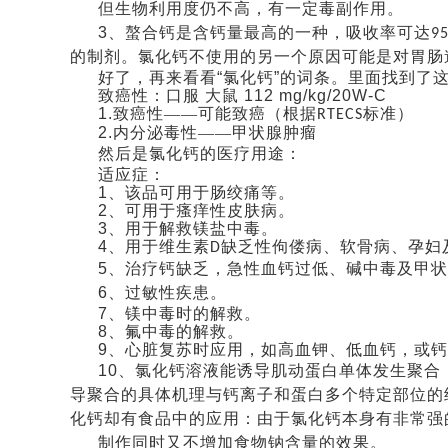
但生物利用度仍不高，有一定毒副作用。
3
、螯合钙是含钙量最高的一种，吸收率可达
9
的制剂。
氯化钙不使用的另一个原因可能是对胃肠
好了，再来看看
“氯化钙”的词条。里面找到了
致癌性：口服
大鼠
112 mg/kg/20W-C
1.
致癌性——可能致癌（根据
标准）
RTECS
2.
内分泌毒性——甲状腺肿瘤
然后是氯化钙的医疗用途：
适应症：
1
、该品可用于肠绞痛等。
2
、可用于瘙痒性皮肤病。
3
、用于解救镁盐中毒。
4
、用于维生素
缺乏性佝偻病、软骨病、孕妇
D
5
、治疗钙缺乏，急性血钙过低、碱中毒及甲状
6
、过敏性疾患。
7
、镁中毒时的解救。
8
、氟中毒的解救。
9
、心脏复苏时应用，如高血钾、低血钙，或钙
10
、氯化钙溶液能诱导肌动蛋白单体发生聚合
导聚合的具体机理与钙离子和蛋
白多个特定部位的
化钙却有食品中的应用：由于氯化钙本身有非常强
制作同时又不增加食物钠含量的效果。