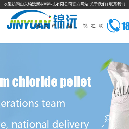
欢迎访问山东锦沅新材料科技有限公司官方网站
关于我们
|
联系我们
网
关
产
新
锦
厂
视
在
联
站
于
品
闻
沅
容
频
线
系
首
我
展
资
招
厂
展
留
我