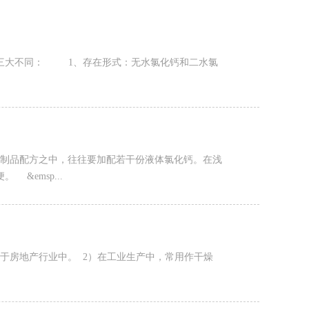
的三大不同： 1、存在形式：无水氯化钙和二水氯
胶制品配方之中，往往要加配若干份液体氯化钙。在浅
&emsp...
于房地产行业中。 2）在工业生产中，常用作干燥