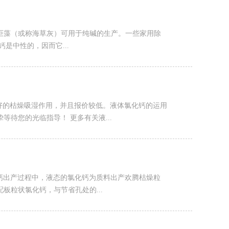
巨藻（或称海草灰）可用于纯碱的生产。一些家用除
是中性的，因而它...
好的枯燥吸湿作用，并且报价较低。液体氯化钙的运用
待您的光临指导！ 更多有关液...
氯化钙出产过程中，液态的氯化钙为质料出产欢腾枯燥粒
粒状氯化钙，与节省孔处的...