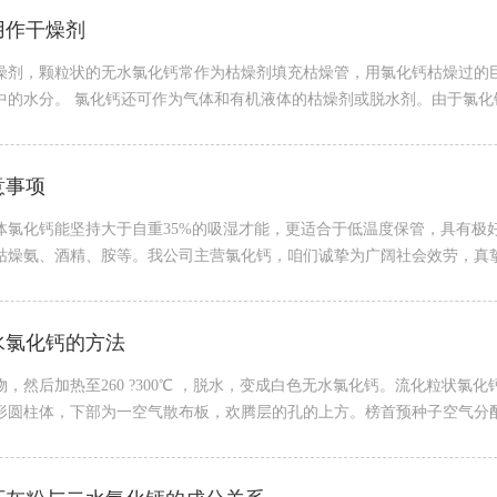
用作干燥剂
燥剂，颗粒状的无水氯化钙常作为枯燥剂填充枯燥管，用氯化钙枯燥过的
的水分。 氯化钙还可作为气体和有机液体的枯燥剂或脱水剂。由于氯化钙
意事项
体氯化钙能坚持大于自重35%的吸湿才能，更适合于低温度保管，具有极
燥氨、酒精、胺等。我公司主营氯化钙，咱们诚挚为广阔社会效劳，真挚等
水氯化钙的方法
，然后加热至260 ?300℃ ，脱水，变成白色无水氯化钙。流化粒状
形圆柱体，下部为一空气散布板，欢腾层的孔的上方。榜首预种子空气分配板