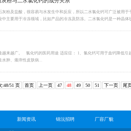
石灰粉与二水氯化钙的成分关系
石灰粉及盐酸，很容易与水发生中和反应，所以二水氯化钙可广泛被用于
业中主要用于冷冻领域，比如产品的冷冻及防冻。二水氯化钙是一种晶体状
越来越广。 氯化钙的医药用途 适应症： 1、氯化钙可用于血钙降低引
水肿、瘙痒性皮肤病...
:48/51 页
首页
上一页
47
48
49
50
51
下一页
尾
新闻资讯
锦沅招聘
厂容厂貌