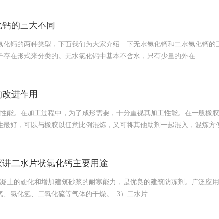
化钙的三大不同
氯化钙的两种类型，下面我们为大家介绍一下无水氯化钙和二水氯化钙
存在形式来分类的。无水氯化钙中基本不含水，只有少量的外在...
的改进作用
工性能。在加工过程中，为了成形需要，十分重视其加工性能。在一般橡
最好，可以与橡胶以任意比例混炼，又可将其他助剂一起混入，混炼方便。 
家讲二水片状氯化钙主要用途
混凝土的硬化和增加建筑砂浆的耐寒能力，是优良的建筑防冻剂。广泛应用
、氯化氢、二氧化硫等气体的干燥。 3）二水片...