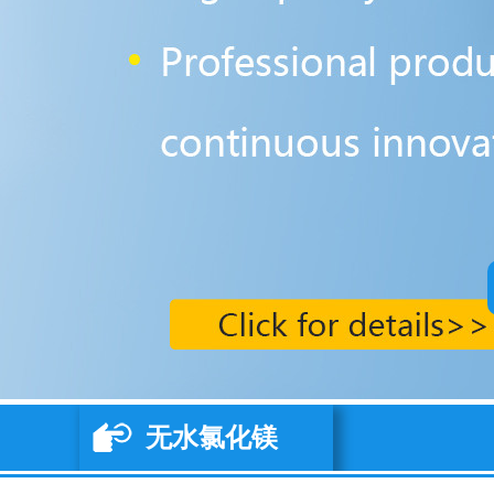
无水氯化镁