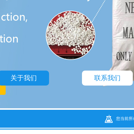
关于我们
联系我们
您当前所