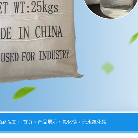
首页
产品展示
氯化镁
无水氯化镁
在的位置：
>
>
>