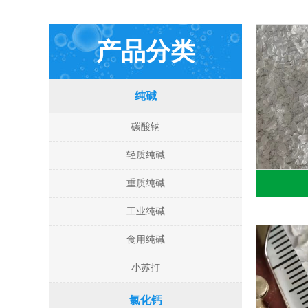
产品分类
纯碱
碳酸钠
轻质纯碱
重质纯碱
工业纯碱
食用纯碱
小苏打
氯化钙