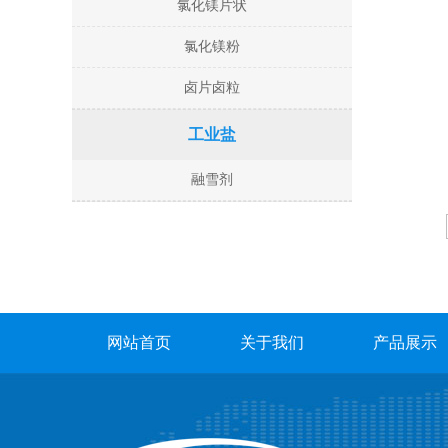
氯化镁片状
氯化镁粉
卤片卤粒
工业盐
融雪剂
网站首页
关于我们
产品展示