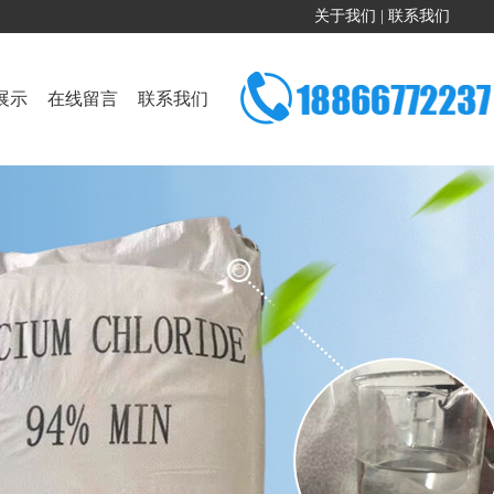
关于我们
|
联系我们
展示
在线留言
联系我们