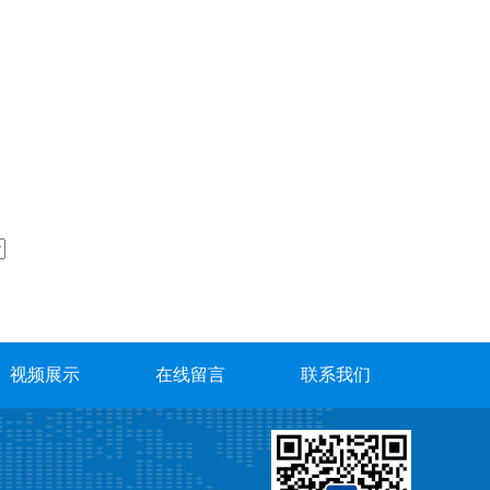
视频展示
在线留言
联系我们